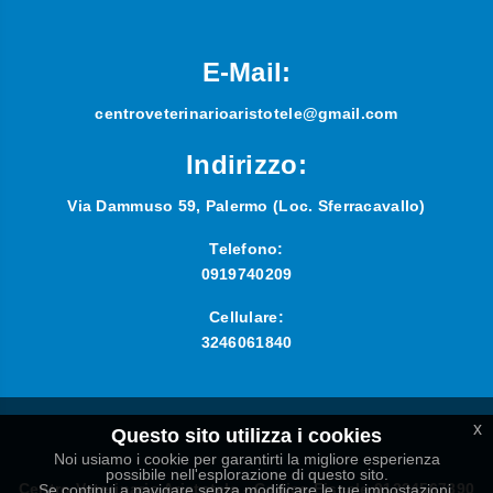
E-Mail:
centroveterinarioaristotele@gmail.com
Indirizzo:
Via Dammuso 59, Palermo (Loc. Sferracavallo)
Telefono:
0919740209
Cellulare:
3246061840
x
Questo sito utilizza i cookies
Noi usiamo i cookie per garantirti la migliore esperienza
possibile nell'esplorazione di questo sito.
Centro Veterinario Aristotele - Codice Fiscale 01234567890
Se continui a navigare senza modificare le tue impostazioni,