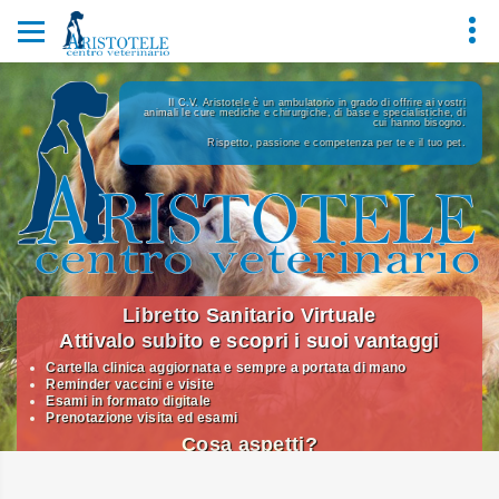
Il C.V. Aristotele è un ambulatorio in grado di offrire ai vostri
animali le cure mediche e chirurgiche, di base e specialistiche, di
cui hanno bisogno.
Rispetto, passione e competenza per te e il tuo pet.
Libretto Sanitario Virtuale
Attivalo subito e scopri i suoi vantaggi
Cartella clinica aggiornata e sempre a portata di mano
Reminder vaccini e visite
Esami in formato digitale
Prenotazione visita ed esami
Cosa aspetti?